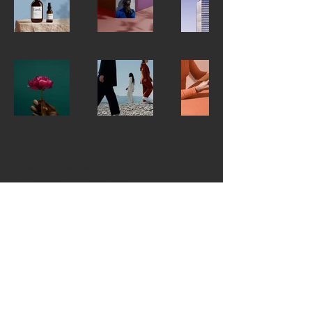
verdensmål i hænderne er
et projekt under
ungdomsbureauet
gå til ungdomsbureauets hjemmeside
her
Ravnsborggade 2-4, 1. sal
2200 København N